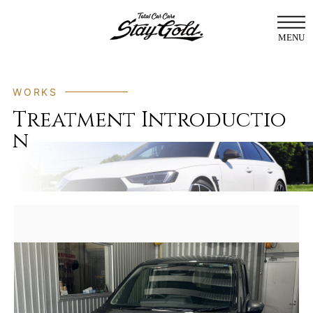
MENU
WORKS
TOP
Treatment Introductio
n
ABOUT US
MENU
WORKS
CONTACT